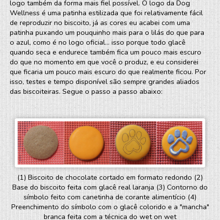
logo também da forma mais fiel possível. O logo da Dog
Wellness é uma patinha estilizada que foi relativamente fácil
de reproduzir no biscoito, já as cores eu acabei com uma
patinha puxando um pouquinho mais para o lilás do que para
o azul, como é no logo oficial... isso porque todo glacê
quando seca e endurece também fica um pouco mais escuro
do que no momento em que você o produz, e eu considerei
que ficaria um pouco mais escuro do que realmente ficou. Por
isso, testes e tempo disponível são sempre grandes aliados
das biscoiteiras. Segue o passo a passo abaixo:
(1) Biscoito de chocolate cortado em formato redondo (2)
Base do biscoito feita com glacê real laranja (3) Contorno do
símbolo feito com canetinha de corante alimentício (4)
Preenchimento do símbolo com o glacê colorido e a "mancha"
branca feita com a técnica do wet on wet